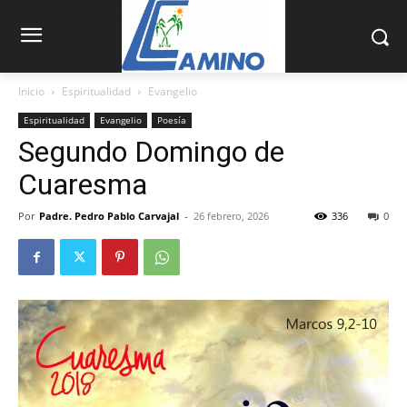
Inicio
Espiritualidad
Evangelio
Espiritualidad
Evangelio
Poesía
Segundo Domingo de
Cuaresma
Por
Padre. Pedro Pablo Carvajal
-
26 febrero, 2026
336
0