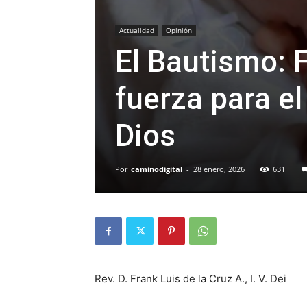
Actualidad
Opinión
El Bautismo: 
fuerza para e
Dios
Por
caminodigital
-
28 enero, 2026
631
Rev. D. Frank Luis de la Cruz A., I. V. Dei