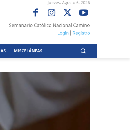
Jueves, Agosto 6, 2026
Semanario Católico Nacional Camino
Login
|
Registro
IAS
MISCELÁNEAS