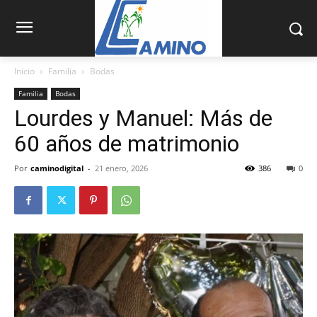
Inicio
Familia
Bodas
Familia
Bodas
Lourdes y Manuel: Más de
60 años de matrimonio
Por
caminodigital
-
21 enero, 2026
386
0