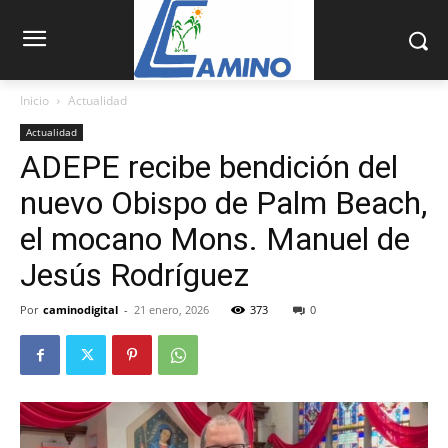
Inicio
Actualidad
Actualidad
ADEPE recibe bendición del
nuevo Obispo de Palm Beach,
el mocano Mons. Manuel de
Jesús Rodríguez
Por
caminodigital
-
21 enero, 2026
373
0