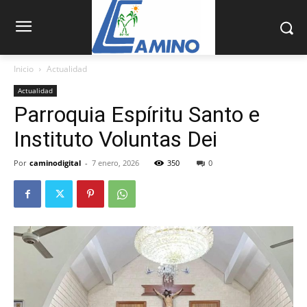
Inicio
Actualidad
Actualidad
Parroquia Espíritu Santo e
Instituto Voluntas Dei
Por
caminodigital
-
7 enero, 2026
350
0