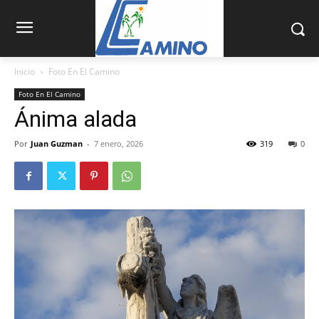
Inicio
Foto En El Camino
Foto En El Camino
Ánima alada
Por
Juan Guzman
-
7 enero, 2026
319
0