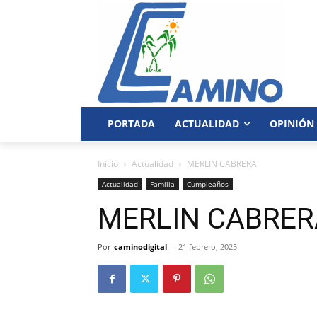
PORTADA
ACTUALIDAD
OPINIÓN
Inicio
Actualidad
MERLIN CABRERA
Actualidad
Familia
Cumpleaños
MERLIN CABRER
Por
caminodigital
-
21 febrero, 2025