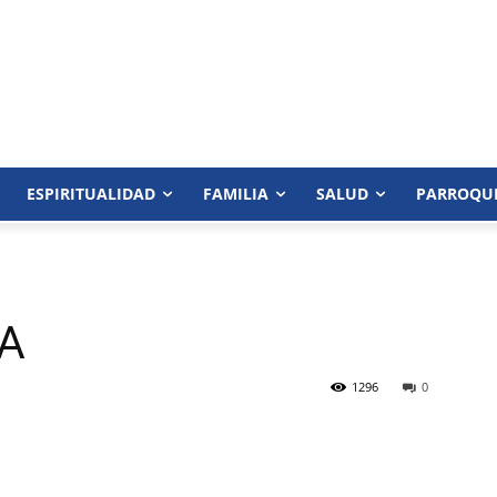
ESPIRITUALIDAD
FAMILIA
SALUD
PARROQU
A
1296
0