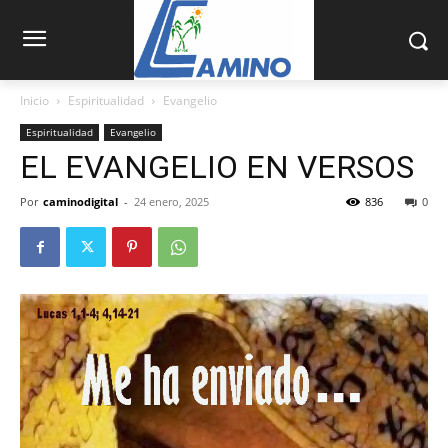
Inicio
Espiritualidad
Evangelio
Espiritualidad
Evangelio
EL EVANGELIO EN VERSOS
Por
caminodigital
-
24 enero, 2025
836
0