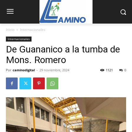
Inicio
Internacionales
Internacionales
De Guananico a la tumba de
Mons. Romero
Por
caminodigital
-
29 noviembre, 2024
1121
0