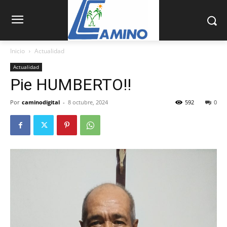
Inicio
Actualidad
Actualidad
Pie HUMBERTO!!
Por
caminodigital
-
8 octubre, 2024
592
0