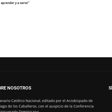
aprender y a servir’’
BRE NOSOTROS
S
nario Católico Nacional, editado por el Arzobispado de
iago de los Caballeros, con el auspicio de la Conferencia
Episcopado Dominicano.