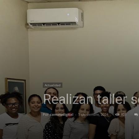
Actualidad
Realizan taller
Por
caminodigital
-
5 septiembre, 2024
801