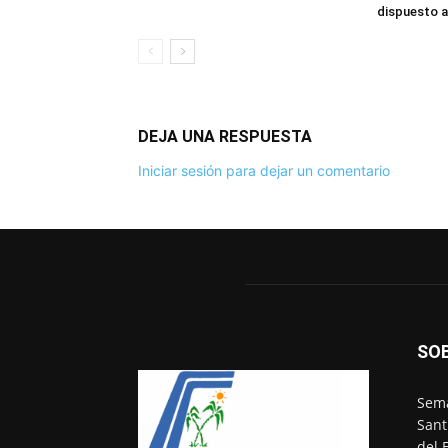
dispuesto a 
DEJA UNA RESPUESTA
Iniciar sesión para dejar un comentario
SO
Sema
Sant
del 