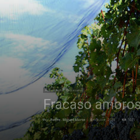
Actualidad
Diocesanas
Fracaso amoros
Por
Padre. Miguel Marte
-
4 octubre, 2023
1071