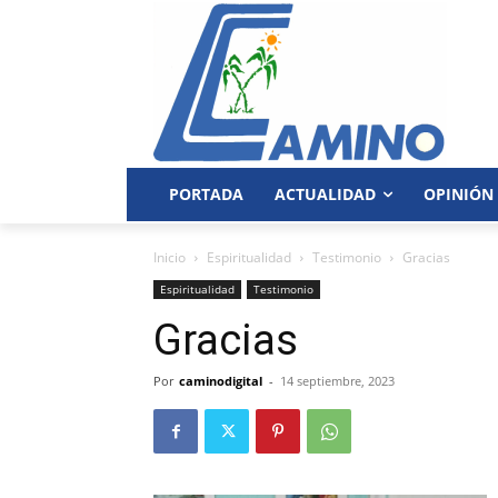
PORTADA
ACTUALIDAD
OPINIÓN
Inicio
Espiritualidad
Testimonio
Gracias
Espiritualidad
Testimonio
Gracias
Por
caminodigital
-
14 septiembre, 2023