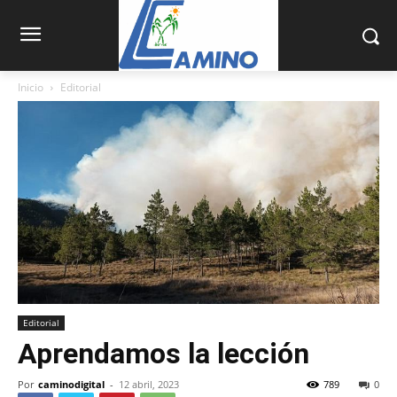
Inicio
Editorial
Editorial
Aprendamos la lección
Por
caminodigital
-
12 abril, 2023
789
0