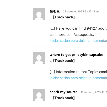
토렌트
29 agosto, 2023 En 12:15 am
… [Trackback]
[…] Here you can find 94127 additi
caminord.com/catequesis/ […]
Iniciar sesión para dejar un comentar
where to get psilocybin capsules
… [Trackback]
[…] Information to that Topic: ca
Iniciar sesión para dejar un comentar
check my source
19 febrero, 2024 En 
… [Trackback]