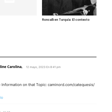
Roncalli en Turquía: El contexto
ine Carolina,
12 mayo, 2023 En 8:41 pm
 Information on that Topic: caminord.com/catequesis/
io