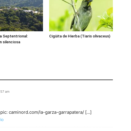
ra Septentrional:
Cigüita de Hierba (Tiaris olivaceus)
 silenciosa
:57 am
opic: caminord.com/la-garza-garrapatera/ […]
io