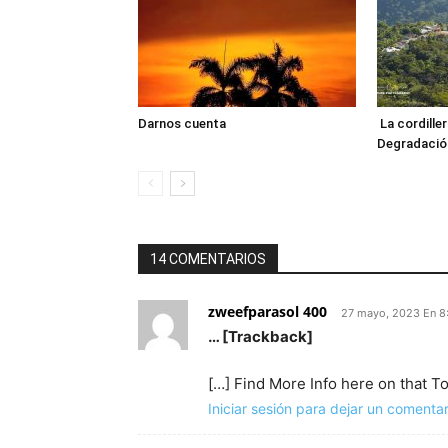
Darnos cuenta
La cordille
Degradación
14 COMENTARIOS
zweefparasol 400
27 mayo, 2023 En 8
… [Trackback]
[…] Find More Info here on that T
Iniciar sesión para dejar un comentar