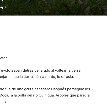
14
uctor
voloteaban detrás del arado al voltear la tierra.
jares que la tierra, aún caliente, le ofrecía.
elo fue de una garza ganadera.Después perseguía los
oca, a la orilla del río Quinigua. Árboles que parecía
cima.