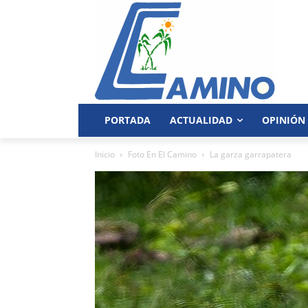
PORTADA
ACTUALIDAD
OPINIÓN
Inicio
Foto En El Camino
La garza garrapatera