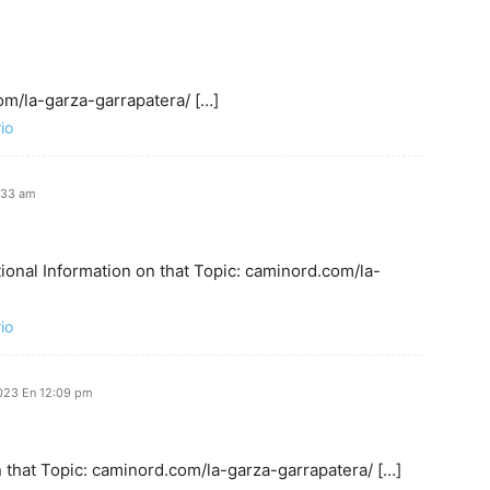
com/la-garza-garrapatera/ […]
io
3:33 am
tional Information on that Topic: caminord.com/la-
io
023 En 12:09 pm
 that Topic: caminord.com/la-garza-garrapatera/ […]