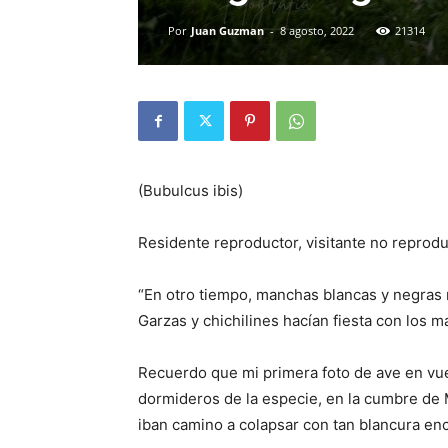
Por
Juan Guzman
-
8 agosto, 2022
21314
(Bubulcus ibis)
Residente reproductor, visitante no reprod
“En otro tiempo, manchas blancas y negras re
Garzas y chichilines hacían fiesta con los man
Recuerdo que mi primera foto de ave en vu
dormideros de la especie, en la cumbre de M
iban camino a colapsar con tan blancura en