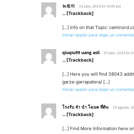
뉴토끼
23 julio, 2023 En 12:05 pm
… [Trackback]
[…] Info on that Topic: caminord.
Iniciar sesión para dejar un comentar
qiuqiu99 uang asli
27 julio, 2023 En 
… [Trackback]
[…] Here you will find 38043 addi
garza-garrapatera/ […]
Iniciar sesión para dejar un comentar
โรงรับ จํา นํา โฉนด ที่ดิน
23 agosto, 2
… [Trackback]
[…] Find More Information here on