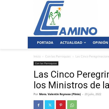
PORTADA
ACTUALIDAD
OPINIÓN
Inicio
Con las Parroquias
Las Cinco Peregrinacione
Con las Parroquias
Las Cinco Peregr
los Ministros de 
Por
Mons. Valentin Reynoso (Plinio)
-
20 julio, 2022