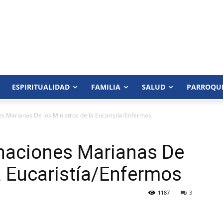
ESPIRITUALIDAD
FAMILIA
SALUD
PARROQU
s Marianas De los Ministros de la Eucaristía/Enfermos
inaciones Marianas De
la Eucaristía/Enfermos
1187
3