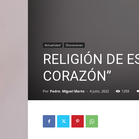
Actualidad
Diocesanas
RELIGIÓN DE E
CORAZÓN”
Por
Padre. Miguel Marte
-
4 julio, 2022
1259