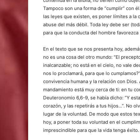
contenida en la Biblia, no tienen como obje
Tampoco son una forma de “cumplir” con él.
las leyes que existen, es poner límites a l
abuse del más débil. Toda ley debe ser (tod
para que la conducta del hombre favorezca
En el texto que se nos presenta hoy, además,
no es una cosa del otro mundo: “El precept
inalcanzable; no está en el cielo, no vale de
nos lo proclamará, para que lo cumplamos?”
convivencia humana y la relación con Dios. Al
mandamiento está muy cerca de ti: en tu cor
Deuteronomio 6,6-9, se había dicho: “Y est
corazón, y las repetirás a tus hijos…”. No ol
lugar de la voluntad. De modo que estos te
hoy, a poner toda su voluntad en el cumpli
imprescindible para que la vida tenga éxito.