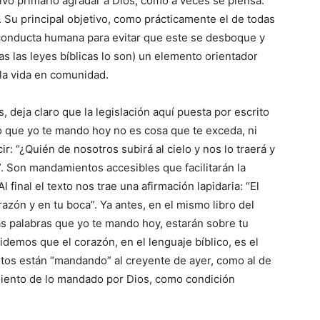
tivo primario agradar a Dios, como a veces se piensa.
 Su principal objetivo, como prácticamente el de todas
a conducta humana para evitar que este se desboque y
as las leyes bíblicas lo son) un elemento orientador
 la vida en comunidad.
 deja claro que la legislación aquí puesta por escrito
o que yo te mando hoy no es cosa que te exceda, ni
cir: “¿Quién de nosotros subirá al cielo y nos lo traerá y
. Son mandamientos accesibles que facilitarán la
 final el texto nos trae una afirmación lapidaria: “El
azón y en tu boca”. Ya antes, en el mismo libro del
as palabras que yo te mando hoy, estarán sobre tu
videmos que el corazón, en el lenguaje bíblico, es el
xtos están “mandando” al creyente de ayer, como al de
miento de lo mandado por Dios, como condición