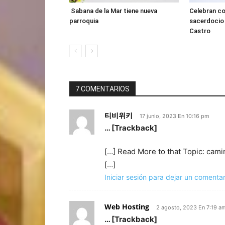
Sabana de la Mar tiene nueva
Celebran co
parroquia
sacerdocio 
Castro
7 COMENTARIOS
티비위키
17 junio, 2023 En 10:16 pm
… [Trackback]
[…] Read More to that Topic: cam
[…]
Iniciar sesión para dejar un comentar
Web Hosting
2 agosto, 2023 En 7:19 a
… [Trackback]