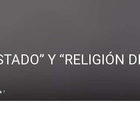
STADO” Y “RELIGIÓN D
7