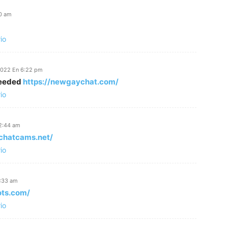
20 am
io
2022 En 6:22 pm
needed
https://newgaychat.com/
io
12:44 am
ychatcams.net/
io
5:33 am
ots.com/
io