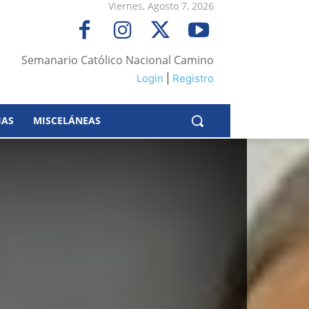
Viernes, Agosto 7, 2026
Semanario Católico Nacional Camino
Login
|
Registro
IAS
MISCELÁNEAS