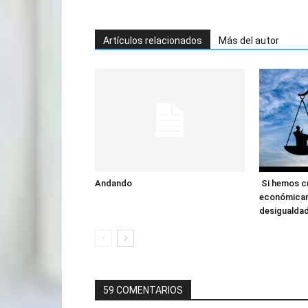
Artículos relacionados
Más del autor
Andando
Si hemos c
económicam
desigualda
59 COMENTARIOS