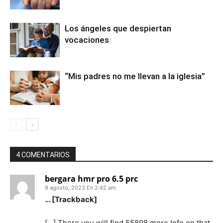
Los ángeles que despiertan
vocaciones
“Mis padres no me llevan a la iglesia”
4 COMENTARIOS
bergara hmr pro 6.5 prc
9 agosto, 2023 En 2:42 am
… [Trackback]
[…] There you will find 55898 more Info on that