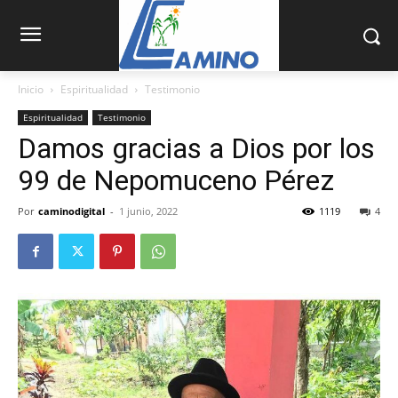
Inicio
Espiritualidad
Testimonio
Espiritualidad
Testimonio
Damos gracias a Dios por los
99 de Nepomuceno Pérez
Por
caminodigital
-
1 junio, 2022
1119
4