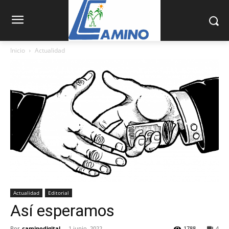
Inicio
Actualidad
Actualidad
Editorial
Así esperamos
Por
caminodigital
-
1 junio, 2022
1788
4