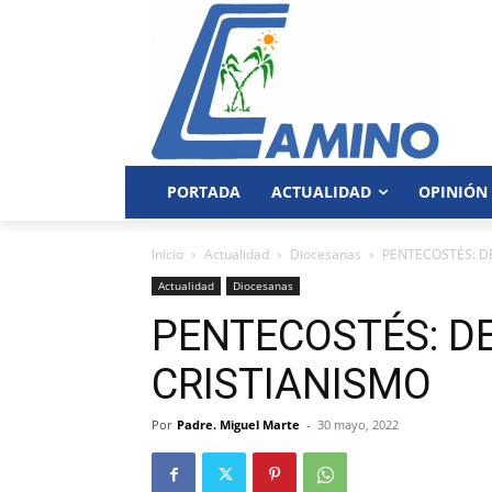
PORTADA
ACTUALIDAD
OPINIÓN
Inicio
Actualidad
Diocesanas
PENTECOSTÉS: D
Actualidad
Diocesanas
PENTECOSTÉS: D
CRISTIANISMO
Por
Padre. Miguel Marte
-
30 mayo, 2022