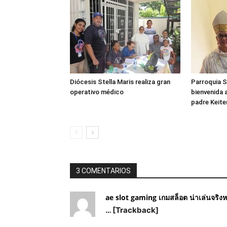
Diócesis Stella Maris realiza gran
Parroquia S
operativo médico
bienvenida 
padre Keite
3 COMENTARIOS
ae slot gaming เกมสล็อต น่าเล่นจริงห
… [Trackback]