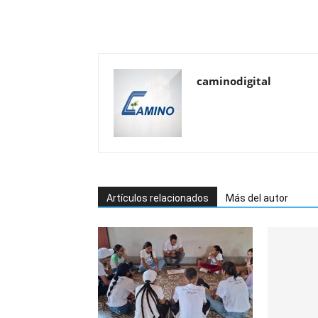
caminodigital
Artículos relacionados
Más del autor