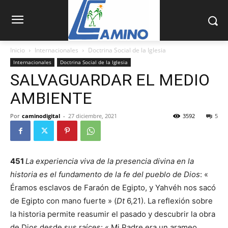
Inicio
Internacionales
Doctrina Social de la Iglesia
Internacionales
Doctrina Social de la Iglesia
SALVAGUARDAR EL MEDIO
AMBIENTE
Por
caminodigital
-
27 diciembre, 2021
3592
5
451
La experiencia viva de la presencia divina en la
historia es el fundamento de la fe del pueblo de Dios
: «
Éramos esclavos de Faraón de Egipto, y Yahvéh nos sacó
de Egipto con mano fuerte » (
Dt
6,21). La reflexión sobre
la historia permite reasumir el pasado y descubrir la obra
de Dios desde sus raíces: « Mi Padre era un arameo