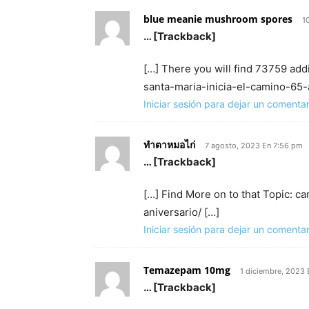
blue meanie mushroom spores
1
… [Trackback]
[…] There you will find 73759 add
santa-maria-inicia-el-camino-65-a
Iniciar sesión para dejar un comentar
ทำตาหมอไก่
7 agosto, 2023 En 7:56 pm
… [Trackback]
[…] Find More on to that Topic: 
aniversario/ […]
Iniciar sesión para dejar un comentar
Temazepam 10mg
1 diciembre, 2023 
… [Trackback]