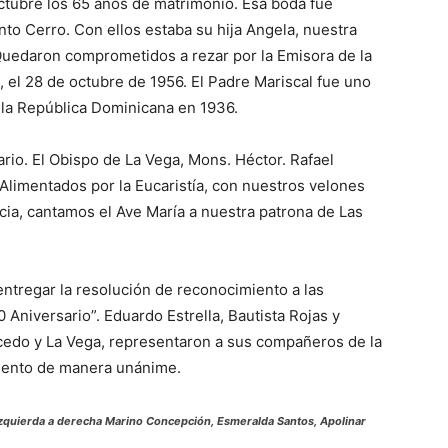
octubre los 65 años de matrimonio. Esa boda fue
Santo Cerro. Con ellos estaba su hija Angela, nuestra
 Quedaron comprometidos a rezar por la Emisora de la
 el 28 de octubre de 1956. El Padre Mariscal fue uno
a la República Dominicana en 1936.
rio. El Obispo de La Vega, Mons. Héctor. Rafael
 Alimentados por la Eucaristía, con nuestros velones
cia, cantamos el Ave María a nuestra patrona de Las
ntregar la resolución de reconocimiento a las
 Aniversario”. Eduardo Estrella, Bautista Rojas y
cedo y La Vega, representaron a sus compañeros de la
iento de manera unánime.
zquierda a derecha Marino Concepción, Esmeralda Santos, Apolinar