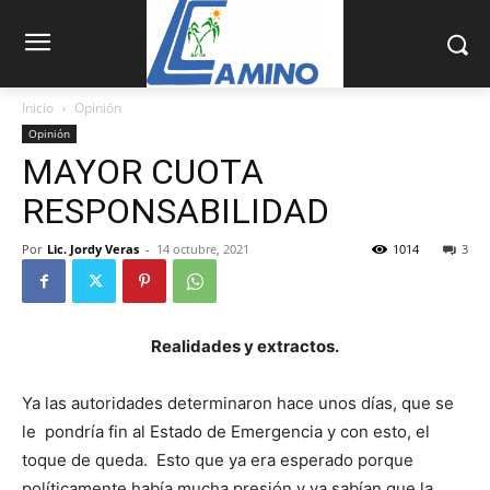
Inicio
Opinión
Opinión
MAYOR CUOTA
RESPONSABILIDAD
Por
Lic. Jordy Veras
-
14 octubre, 2021
1014
3
Realidades y extractos.
Ya las autoridades determinaron hace unos días, que se
le pondría fin al Estado de Emergencia y con esto, el
toque de queda. Esto que ya era esperado porque
políticamente había mucha presión y ya sabían que la