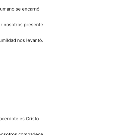
umano se encarnó
er nosotros presente
umildad nos levantó.
cerdote es Cristo
nosotros compadece