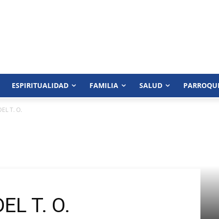
ESPIRITUALIDAD
FAMILIA
SALUD
PARROQU
EL T. O.
L T. O.