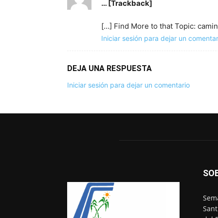
… [Trackback]
[…] Find More to that Topic: cam
Iniciar sesión para dejar un comentar
DEJA UNA RESPUESTA
Iniciar sesión para dejar un comentario
SO
Sema
Sant