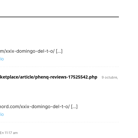
com/xxix-domingo-del-t-o/ […]
io
etplace/article/phenq-reviews-17525542.php
9 octubre,
inord.com/xxix-domingo-del-t-o/ […]
io
En 11:17 am