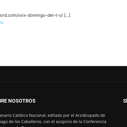
inord.com/xxix-domingo-del-t-o/ […]
io
BRE NOSOTROS
S
nario Católico Nacional, editado por el Arzobispado de
iago de los Caballeros, con el auspicio de la Conferencia