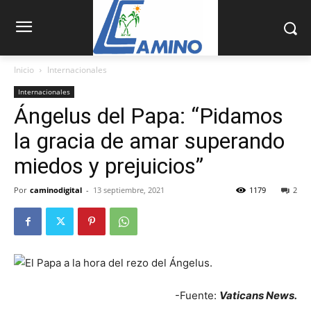
Inicio
Internacionales
Internacionales
Ángelus del Papa: “Pidamos
la gracia de amar superando
miedos y prejuicios”
Por
caminodigital
-
13 septiembre, 2021
1179
2
-Fuente:
Vaticans News.