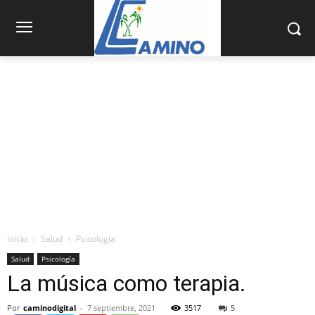
Inicio
Salud
Psicología
Salud
Psicología
La música como terapia.
Por
caminodigital
-
7 septiembre, 2021
3517
5