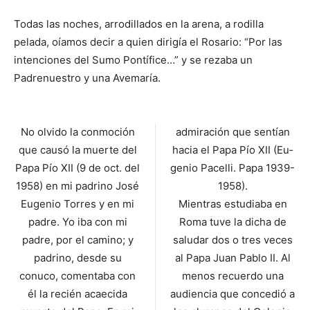
Todas las noches, arro­dillados en la arena, a rodi­lla
pelada, oíamos decir a quien dirigía el Rosario: “Por las
intenciones del Su­mo Pontífice…” y se rezaba un
Padrenuestro y una Ave­maría.
No olvido la conmoción
admiración que sentían
que causó la muerte del
hacia el Papa Pío XII (Eu­
Papa Pío XII (9 de oct. del
genio Pacelli. Papa 1939-
1958) en mi padrino José
1958).
Eugenio Torres y en mi
Mientras estudiaba en
pa­dre. Yo iba con mi
Roma tuve la dicha de
padre, por el camino; y
saludar dos o tres veces
padrino, desde su
al Papa Juan Pablo II. Al
conuco, comentaba con
menos re­cuerdo una
él la recién acaecida
audiencia que concedió a