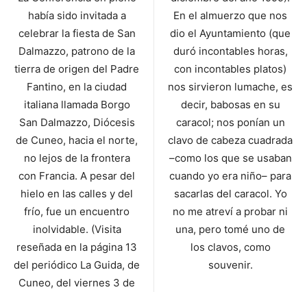
había sido invitada a
En el almuerzo que nos
celebrar la fiesta de San
dio el Ayuntamiento (que
Dal­mazzo, patrono de la
duró incontables ho­ras,
tierra de origen del Padre
con incontables platos)
Fantino, en la ciudad
nos sirvieron lumache, es
italiana llamada Borgo
decir, babosas en su
San Dalmazzo, Diócesis
caracol; nos ponían un
de Cuneo, hacia el norte,
clavo de cabeza cuadrada
no lejos de la frontera
–como los que se usaban
con Francia. A pesar del
cuando yo era niño– para
hielo en las calles y del
sacarlas del caracol. Yo
frío, fue un encuentro
no me atreví a probar ni
inolvida­ble. (Visita
una, pero tomé uno de
reseñada en la página 13
los clavos, como
del periódico La Guida, de
souvenir.
Cuneo, del vier­nes 3 de