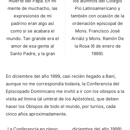
muerte del Papa. En mi
los alumnos del Colegio
mente de muchacho, las
Pio Latinoameri­cano y
ex­presiones de mi
también con ocasión de la
padrino eran algo así
ordenación episcopal de
como si se acabara el
Mons. Francisco José
mundo. Tan grande era el
Arnáiz y Mons. Ramón De
amor de esa gente al
la Rosa (6 de enero de
Santo Padre, y la gran
1989).
En diciembre del año 1999, casi recién llegado a Baní,
aunque no me corres­pondía todavía, la Confe­rencia del
Episcopado Do­minicano me invitó a ir con los obispos a la
visita ad límina (al umbral de los Apóstoles), que deben
ha­cer los Obispos de todo el mundo, por turnos, cada
cinco años aproximadamente.
La Conferencia en pleno
diciembre del año 1999).