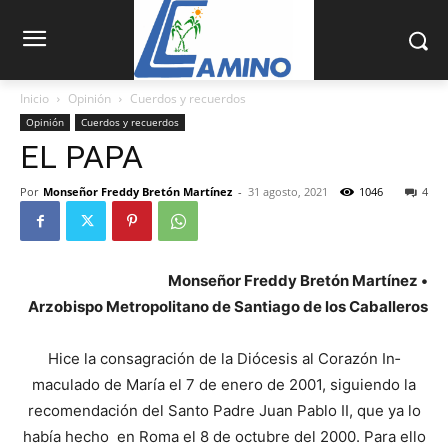
Inicio
Opinión
Cuerdos y recuerdos
Opinión
Cuerdos y recuerdos
EL PAPA
Por
Monseñor Freddy Bretón Martínez
-
31 agosto, 2021
1046
4
Monseñor Freddy Bretón Martínez •
Arzobispo Metropolitano de Santiago de los Caballeros
Hice la consagración de la Diócesis al Corazón In­
maculado de María el 7 de enero de 2001, siguiendo la
recomendación del Santo Padre Juan Pablo II, que ya lo
había hecho en Roma el 8 de octubre del 2000. Para ello