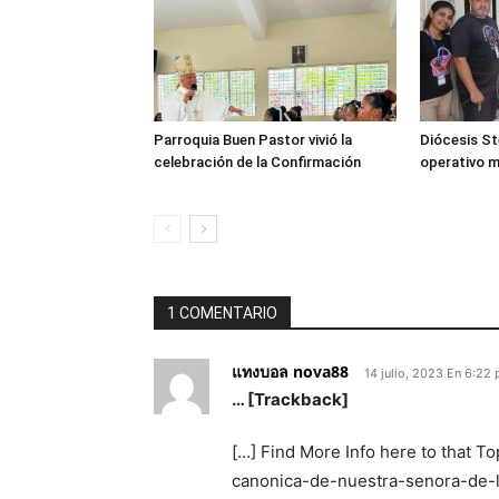
Parroquia Buen Pastor vivió la
Diócesis Ste
celebración de la Confirmación
operativo 
1 COMENTARIO
แทงบอล nova88
14 julio, 2023 En 6:22
… [Trackback]
[…] Find More Info here to that 
canonica-de-nuestra-senora-de-la