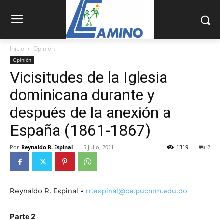
Inicio
Opinión
Opinión
Vicisitudes de la Iglesia
dominicana durante y
después de la anexión a
España (1861-1867)
Por
Reynaldo R. Espinal
-
15 julio, 2021
1319
2
Reynaldo R. Espinal •
rr.espinal@ce.pucmm.edu.do
Parte 2