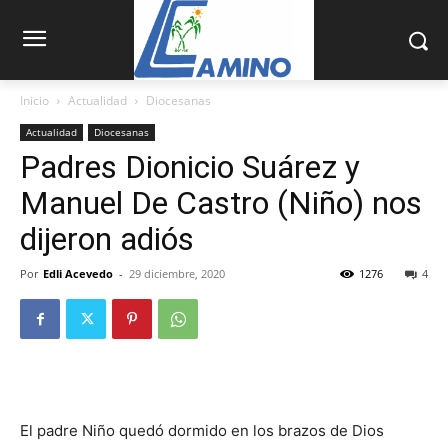
Inicio
Actualidad
Diocesanas
Actualidad
Diocesanas
Padres Dionicio Suárez y
Manuel De Castro (Niño) nos
dijeron adiós
Por
Edli Acevedo
-
29 diciembre, 2020
1276
4
El padre Niño quedó dormido en los brazos de Dios