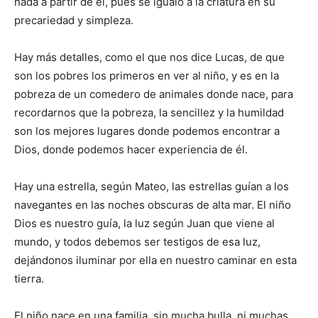
nada a partir de él, pues se igualó a la criatura en su
precariedad y simpleza.
Hay más detalles, como el que nos dice Lucas, de que
son los pobres los pri­meros en ver al niño, y es en la
pobreza de un come­dero de animales donde nace, para
recordarnos que la pobreza, la sencillez y la humildad
son los mejores lugares donde podemos en­contrar a
Dios, donde pode­mos hacer experiencia de él.
Hay una estrella, según Mateo, las estrellas guían a los
navegantes en las no­ches obscuras de alta mar. El niño
Dios es nuestro guía, la luz según Juan que viene al
mundo, y todos de­bemos ser testigos de esa luz,
dejándonos iluminar por ella en nuestro caminar en esta
tierra.
El niño nace en una fa­milia, sin mucha bulla, ni muchas