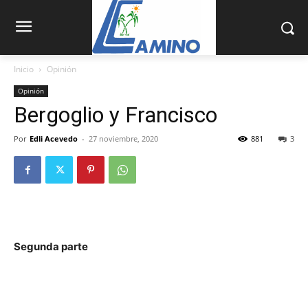
Inicio
Opinión
Opinión
Bergoglio y Francisco
Por
Edli Acevedo
-
27 noviembre, 2020
881
3
Segunda parte