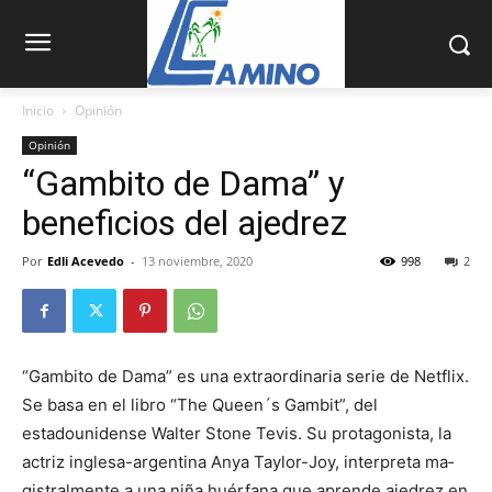
Inicio
Opinión
Opinión
“Gambito de Dama” y
beneficios del ajedrez
Por
Edli Acevedo
-
13 noviembre, 2020
998
2
“Gambito de Da­ma” es una extraordinaria serie de Netflix.
Se basa en el libro “The Queen´s Gam­bit”, del
estadounidense Walter Stone Tevis. Su protagonista, la
actriz inglesa-argentina Anya Taylor-Joy, interpreta ma­
gistralmente a una niña huérfana que aprende ajedrez en