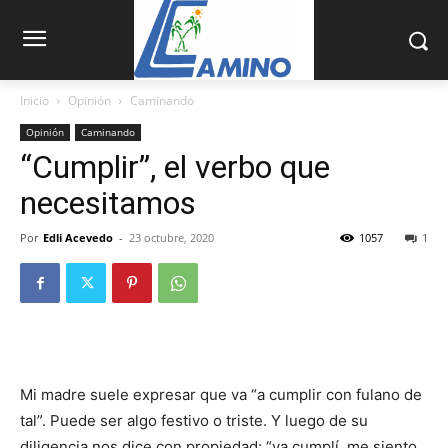
Inicio
Opinión
Caminando
Opinión
Caminando
“Cumplir”, el verbo que
necesitamos
Por
Edli Acevedo
-
23 octubre, 2020
1057
1
Mi madre suele expresar que va “a cumplir con fulano de
tal”. Puede ser algo festivo o triste. Y luego de su
diligencia nos dice con propiedad: “ya cumplí, me siento