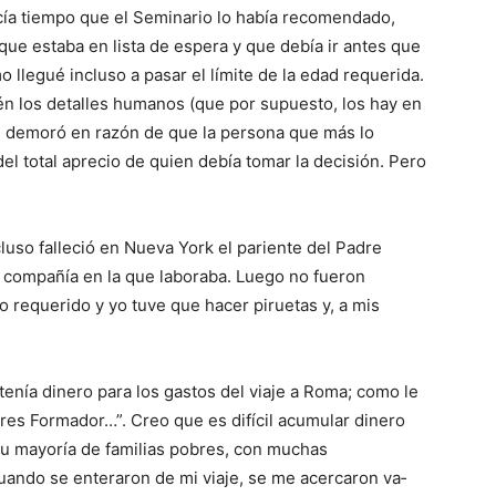
cía tiempo que el Seminario lo había recomendado,
que estaba en lista de espera y que debía ir an­tes que
mo llegué incluso a pasar el límite de la edad requerida.
 los deta­lles humanos (que por su­puesto, los hay en
 se demoró en razón de que la persona que más lo
 total aprecio de quien debía to­mar la decisión. Pero
luso falleció en Nueva York el pariente del Padre
 compañía en la que laboraba. Luego no fue­ron
 reque­rido y yo tuve que hacer piruetas y, a mis
enía dinero para los gastos del viaje a Roma; como le
eres Formador…”. Creo que es difícil acumular dinero
u ma­yoría de familias pobres, con muchas
ando se enteraron de mi viaje, se me acercaron va­