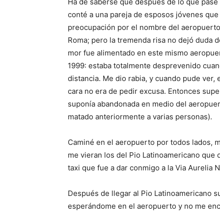
Ha de saberse que des­pués de lo que pasé 
conté a una pareja de esposos jóve­nes que i
preocupación por el nombre del aeropuerto,
Roma; pero la tremenda risa no dejó duda 
mor fue alimentado en este mismo aeropuert
1999: estaba to­talmente desprevenido cuan
distancia. Me dio ra­bia, y cuando pude ver, 
cara no era de pedir excusa. En­tonces sup
suponía abando­nada en medio del aeropuer
matado anteriormente a varias personas).
Caminé en el aeropuerto por todos lados, m
me vie­ran los del Pio Latinoame­ricano qu
taxi que fue a dar conmigo a la Via Aure­lia N
Después de llegar al Pio Latinoamericano s
esperándome en el aeropuerto y no me enc