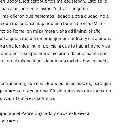
en Bo­gotá, los aeropuertos me asustaban. Esto se lo
ban a mi lado en el avión. Y al ver luego mi
 me dijeron que habíamos llegado a otra ciudad, no a
de que me estaban jugando una buena broma. (Mi te­
o de Roma, en mi primera visita ad limina, el año
do alguien me dio un empujón por detrás y caí a buena
era una fornida mujer policía la que lo había hecho y su
e que quería simplemente alejarme de una maleta que
to, en el mismo lugar donde una maleta-bomba había
ostrándo­me, con mis atuendos eclesiásticos, para que
e quedaron de re­cogerme. Finalmente tuve que tomar un
uova. Y la mía era la Antica.
upe que el Padre Caycedo y otros es­tuvieron
ontraron.