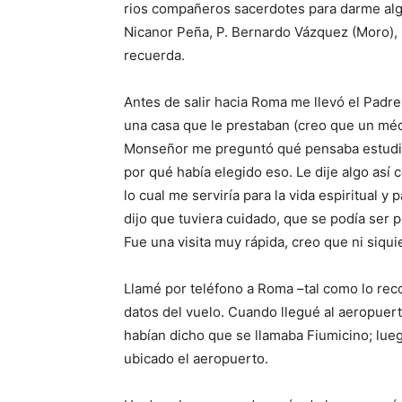
rios compañeros sacerdotes para darme algu
Nicanor Peña, P. Bernardo Vázquez (Moro),
recuerda.
Antes de salir hacia Roma me llevó el Pad
una casa que le prestaban (creo que un méd
Monseñor me preguntó qué pensaba estudiar 
por qué había elegido eso. Le dije algo así 
lo cual me ser­viría para la vida espiritual 
dijo que tuviera cuidado, que se podía ser p
Fue una vi­sita muy rápida, creo que ni siqu
Llamé por teléfono a Roma –tal como lo reco
datos del vuelo. Cuando lle­gué al aeropuer
habían dicho que se llamaba Fiumi­cino; lu
ubicado el aeropuerto.