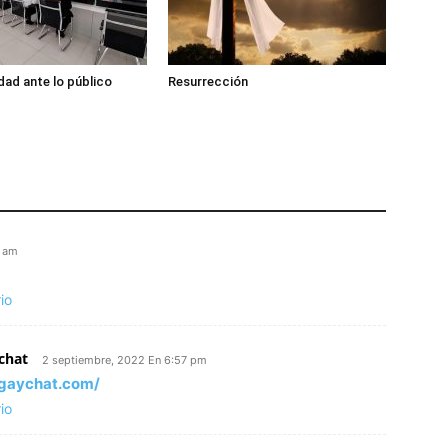
dad ante lo público
Resurrección
2 am
io
chat
2 septiembre, 2022 En 6:57 pm
wgaychat.com/
io