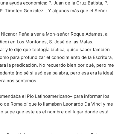
na ayuda económica: P. Juan de la Cruz Batista, P.
 P. Timoteo Gonzá­lez… Y algunos más que el Señor
re Nicanor Peña a ver a Mon-señor Roque Adames, a
ico) en Los Montones, S. José de las Matas.
y le dije que teología bíblica; quiso saber también
como para profundizar el conocimiento de la Escritura,
y para la predicación. No re­cuerdo bien por qué, pero me
edante (no sé si usó esa palabra, pero esa era la idea).
iera nos sentamos.
­mendaba el Pio Latinoame­ricano– para informar los
to de Roma oí que lo llamaban Leonar­do Da Vinci y me
ego supe que este es el nombre del lugar donde está