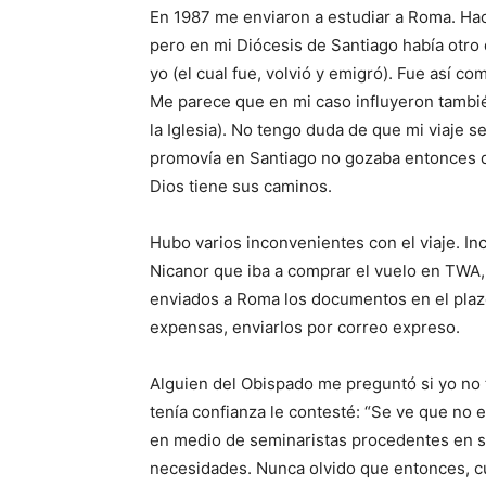
En 1987 me enviaron a estudiar a Roma. Ha
pero en mi Diócesis de Santiago ha­bía otro 
yo (el cual fue, vol­vió y emigró). Fue así co
Me parece que en mi caso influyeron también
la Igle­sia). No tengo duda de que mi viaje
promovía en Santiago no gozaba entonces del
Dios tiene sus caminos.
Hubo varios inconvenientes con el viaje. Inc
Nicanor que iba a comprar el vuelo en TWA,
enviados a Roma los do­cumentos en el plazo
expensas, enviarlos por correo expreso.
Alguien del Obispado me preguntó si yo no t
tenía confianza le contesté: “Se ve que no 
en medio de semina­ristas procedentes en s
necesidades. Nunca olvido que entonces, cu