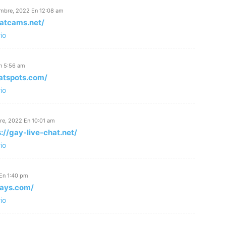
embre, 2022 En 12:08 am
hatcams.net/
io
n 5:56 am
atspots.com/
io
re, 2022 En 10:01 am
s://gay-live-chat.net/
io
En 1:40 pm
gays.com/
io