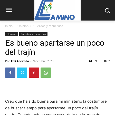
Inicio
Opinión
Cuerdos y recuerdos
Opinión
Cuerdos y recuerdos
Es bueno apartarse un poco
del trajín
Por
Edli Acevedo
-
9 octubre, 2020
998
2
Creo que ha sido buena para mi ministerio la costumbre
de buscar tiempo para apartarme un poco del trajín
diario. Cuando estuve como sacerdote en la zona de