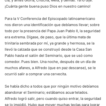
cia; y antes Gloria, Chucha, Mela, y demás. Ya lo dije:
¡Cuánta gente buena puso Dios en nuestro camino!
Para la V Conferencia del Episcopado latinoame­ricano
nos dieron una identificación que debíamos ­llevar; sobre
todo por la presencia del Papa Juan Pablo II, la seguridad
era extrema. Dígase, de paso, que la última mata de
trinitaria sembrada por mí, ya grande y hermosa, se la
llevó la calzada que se ­cons­truyó desde la Casa San
Pablo hasta el salón del Seminario, que se usó como
comedor. Pues bien. Una noche, después de un día de
muchos afanes, a Alfredo (que en paz descanse), se le
ocu­rrió salir a comprar una cervecita.
Se había dicho a todos que por ningún motivo de­bíamos
abandonar el Semi­nario; estábamos acuartelados.
Alfredo logró salir, pero cuando quiso entrar, la seguridad
se lo impidió. Hubo que mover muchas teclas para lograr