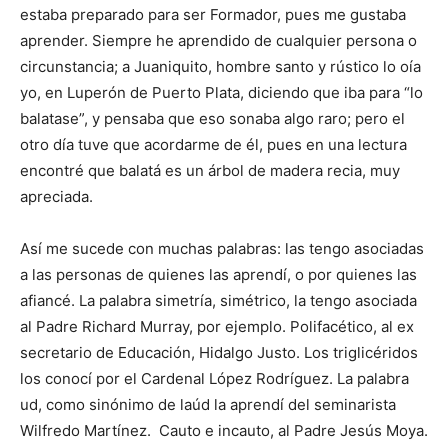
estaba preparado para ser Formador, pues me gustaba
aprender. Siempre he aprendido de cual­quier persona o
circunstancia; a Juaniquito, hombre santo y rústico lo oía
yo, en Luperón de Puerto Plata, diciendo que iba para “lo
ba­latase”, y pensaba que eso sonaba algo raro; pero el
otro día tuve que acordarme de él, pues en una lectura
encontré que balatá es un árbol de madera recia, muy
apreciada.
Así me sucede con muchas pala­bras: las tengo asociadas
a las personas de quienes las aprendí, o por quienes las
afiancé. La palabra simetría, simétrico, la tengo asociada
al Padre Richard Murray, por ejemplo. Polifacético, al ex
secretario de Educación, Hidalgo Justo. Los triglicéridos
los conocí por el Cardenal López Rodríguez. La pa­labra
ud, como sinónimo de laúd la aprendí del seminarista
Wilfredo Martínez. Cauto e incauto, al Padre Jesús Moya.