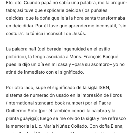
Etc, etc. Cuando papá no sabía una palabra, me la pregun­
taba; así tuve que explicarle deicida (los puñales
deicidas; que la doña que leía la hora santa transformaba
en deicidida). Por él tuve que apren­derme inconsútil, “sin
costura”: la túnica inconsútil de Jesús.
La palabra naíf (deliberada inge­nuidad en el estilo
pictórico), la ten­go asociada a Mons. François Bac­qué,
pues la dijo un día en mi casa y –para su asombro– yo no
atiné de inmediato con el significado.
Por otro lado, supe el significado de la sigla ISBN,
sistema de nu­meración usado en la impresión de libros
(international standard book number) por el Padre
Guillermo Soto (por él también conocí la pala­bra y la
planta guáyiga); luego se me olvidó la sigla y me refrescó
la memoria la Lic. María Núñez Collado. Con doña Elena,