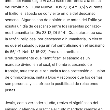
antes del Exilio (siglo VI a.C.) hace refe­rencia a la fiesta
del Novilunio – Luna Nueva – (Os 2,13; Am 8,5) y durante
el Exilio, el sábado se convierte en día del descanso
semanal. Algunos son de opi­nión que antes del Exilio ya
existía un día de descanso entre los israelitas por razo­
nes humanitarias (Ex 23,12; Dt 5,14). Cualquiera que sea
la razón: religiosa, por descanso o humanitaria, lo cierto
es que el sábado juega un rol centralísimo en el ju­daísmo
(Is 56,1-7; Neh 13,15-22). Para un israelita es
irrefutablemente que “santifi­car” el sábado es un
mandato divino, en el cual, el hombre, cesando de
trabajar, muestra que renuncia a toda pretensión o ilusión
de omnipotencia, imita a Dios y reconoce que los demás
son personas y les ofrece la posibilidad de relaciones
justas.
Jesús, como verdadero judío, realza el significado del
sábado, defiende y prac­tica el culto mandado realizar en