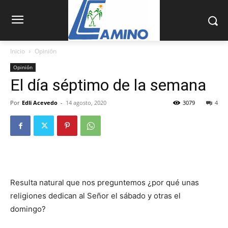
Inicio
Opinión
Opinión
El día séptimo de la semana
Por
Edli Acevedo
-
14 agosto, 2020
3079
4
Resulta natural que nos preguntemos ¿por qué unas
religiones dedican al Señor el sábado y otras el
domingo?