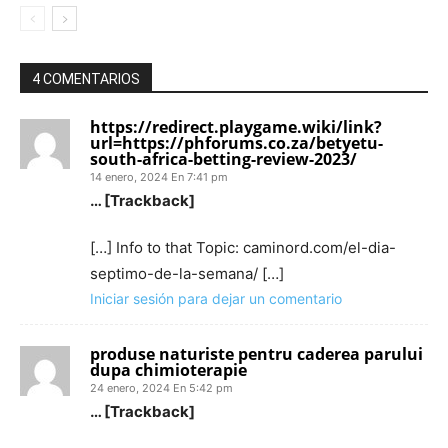
4 COMENTARIOS
https://redirect.playgame.wiki/link?
url=https://phforums.co.za/betyetu-
south-africa-betting-review-2023/
14 enero, 2024 En 7:41 pm
… [Trackback]
[…] Info to that Topic: caminord.com/el-dia-
septimo-de-la-semana/ […]
Iniciar sesión para dejar un comentario
produse naturiste pentru caderea parului
dupa chimioterapie
24 enero, 2024 En 5:42 pm
… [Trackback]