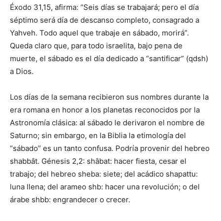
Éxodo 31,15, afirma: “Seis días se trabajará; pero el día
séptimo será día de descanso completo, consagrado a
Yahveh. Todo aquel que trabaje en sábado, mo­rirá”.
Queda claro que, para todo israelita, bajo pena de
muerte, el sábado es el día dedicado a “santificar” (qdsh)
a Dios.
Los días de la semana recibieron sus nombres durante la
era romana en honor a los planetas reconocidos por la
Astrono­mía clásica: al sábado le derivaron el nombre de
Saturno; sin embargo, en la Biblia la etimología del
“sábado” es un tanto confusa. Podría provenir del hebreo
shabbât. Génesis 2,2: shâbat: hacer fiesta, cesar el
trabajo; del hebreo sheba: siete; del acádico shapattu:
luna llena; del ara­meo shb: hacer una revolución; o del
árabe shbb: engrandecer o crecer.