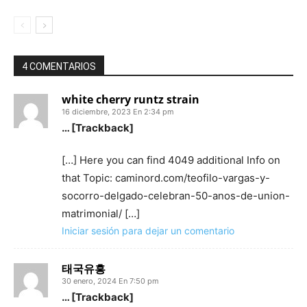
4 COMENTARIOS
white cherry runtz strain
16 diciembre, 2023 En 2:34 pm
… [Trackback]
[…] Here you can find 4049 additional Info on
that Topic: caminord.com/teofilo-vargas-y-
socorro-delgado-celebran-50-anos-de-union-
matrimonial/ […]
Iniciar sesión para dejar un comentario
태국유흥
30 enero, 2024 En 7:50 pm
… [Trackback]