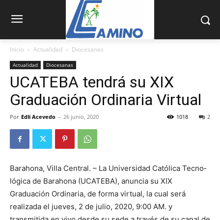
Inicio
Actualidad
Diocesanas
Actualidad
Diocesanas
UCATEBA tendrá su XIX
Graduación Ordinaria Virtual
Por
Edli Acevedo
-
26 junio, 2020
1018
2
Barahona, Villa Central. – La Univer­sidad Católica Tecno­
lógica de Barahona (UCATEBA), anuncia su XIX
Graduación Ordinaria, de forma virtual, la cual será
realizada el jueves, 2 de julio, 2020, 9:00 AM. y
transmitida en vivo desde su sede a través de su canal de