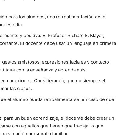
ción para los alumnos, una retroalimentación de la
ra ese día.
eresante y positiva. El Profesor Richard E. Mayer,
mportante. El docente debe usar un lenguaje en primera
r gestos amistosos, ex­presiones faciales y contacto
ntifique con la ense­ñanza y aprenda más.
 en conexiones. Conside­rando, que no siempre el
mar las clases.
que el alumno pueda re­troalimentarse, en caso de que
e, para un buen aprendizaje, el docente debe crear un
carse con aquellos que tienen que trabajar o que
a situa­ción personal o fami­liar.