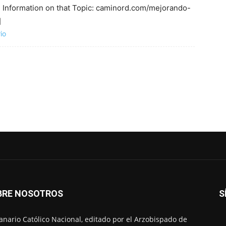
 Information on that Topic: caminord.com/mejorando-
]
io
BRE NOSOTROS
S
nario Católico Nacional, editado por el Arzobispado de