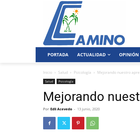
PORTADA
ACTUALIDAD
OPINIÓN
Inicio
Salud
Psicología
Mejorando nuestro apren
Salud
Psicología
Mejorando nuestr
Por
Edli Acevedo
-
13 junio, 2020