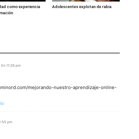
dad como experiencia
Adolescentes explotan de rabia
rmación
 En 11:28 pm
 caminord.com/mejorando-nuestro-aprendizaje-online-
io
12:55 pm