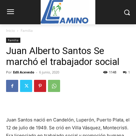
Inicio
Familia
Familia
Juan Alberto Santos Se
marchó el trabajador social
Por
Edli Acevedo
-
6 junio, 2020
1148
1
Juan Santos nació en Candelón, Luperón, Puerto Plata, el
12 de julio de 1949. Se crió en Villa Vásquez, Montecristi.
Era licenciado en trabajado social y promoción huma­na,