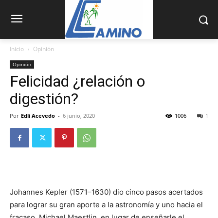
Inicio
Opinión
Opinión
Felicidad ¿relación o
digestión?
Por
Edli Acevedo
-
6 junio, 2020
1006
1
Johannes Kepler (1571–1630) dio cinco pasos acertados
para lo­grar su gran aporte a la astronomía y uno hacia el
fracaso. Michael Maestlin, en lugar de enseñarle el