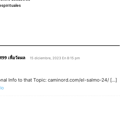
espirituales
9 เพื่อวัดผล
15 diciembre, 2023 En 8:15 pm
onal Info to that Topic: caminord.com/el-salmo-24/ […]
io