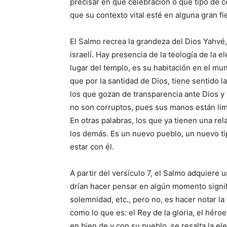
precisar en qué celebración o qué tipo de c
que su contexto vital esté en alguna gran fie
El Salmo recrea la grandeza del Dios Yahvé,
israelí. Hay presencia de la teología de la e
lugar del templo, es su habitación en el mu
que por la santidad de Dios, tiene sentido l
los que gozan de transparencia ante Dios y 
no son corruptos, pues sus manos están lim
En otras palabras, los que ya tienen una re
los demás. Es un nuevo pue­blo, un nuevo ti
estar con él.
A partir del versículo 7, el Sal­mo adquier
drían hacer pensar en algún mo­mento signifi
solemnidad, etc., pero no, es hacer notar la
como lo que es: el Rey de la gloria, el hé­r
en bien de y con su pueblo, se resalta la el