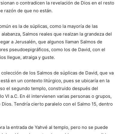
rsionan o contradicen la revelación de Dios en el resto
le razón de que no están.
común es la de súplicas, como la mayoría de las
 alabanza, Salmos reales que realzan la grandeza del
llegar a Jerusalén, que algunos llaman Salmos de
bres pseudoepigráficos, como los de David, con el
os llegue, atraiga y guste.
colección de los Sal­mos de súplicas de David, que va
está en un contexto litúrgico, pues se ubicaría en la
aso el segundo templo, construido después del
glo VI a.C. En él intervienen varias personas o grupos,
Dios. Tendría cierto paralelo con el Sal­mo 15, dentro
ra la entrada de Yah­vé al templo, pero no se puede