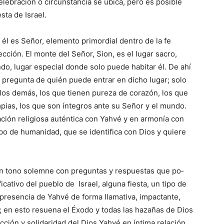
elebración o circunstancia se ubica, pero es posible
sta de Israel.
 él es Señor, elemento primordial dentro de la fe
lección. El monte del Señor, Sion, es el lugar sacro,
ndo, lugar especial donde solo puede habitar él. De ahí
a pregunta de quién puede entrar en dicho lugar; solo
los de­más, los que tienen pureza de corazón, los que
pias, los que son íntegros ante su Señor y el mundo.
lación religiosa auténtica con Yahvé y en armonía con
po de humanidad, que se identifica con Dios y quiere
e un tono solemne con preguntas y respuestas que po­
cativo del pueblo de Israel, alguna fiesta, un tipo de
 presencia de Yahvé de for­ma llamativa, impactante,
oe; en esto resuena el Éxodo y todas las hazañas de Dios
ección y solidaridad del Dios Yahvé en íntima relación