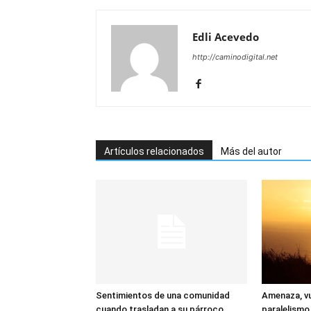
Edli Acevedo
http://caminodigital.net
Artículos relacionados
Más del autor
Sentimientos de una comunidad
Amenaza, vu
cuando trasladan a su párroco
paralelismo