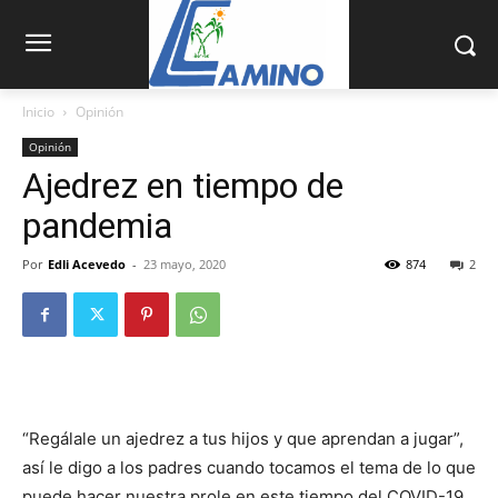
Inicio
Opinión
Opinión
Ajedrez en tiempo de
pandemia
Por
Edli Acevedo
-
23 mayo, 2020
874
2
“Regálale un ajedrez a tus hijos y que aprendan a jugar”,
así le digo a los padres cuando tocamos el tema de lo que
puede hacer nuestra prole en este tiempo del COVID-19.