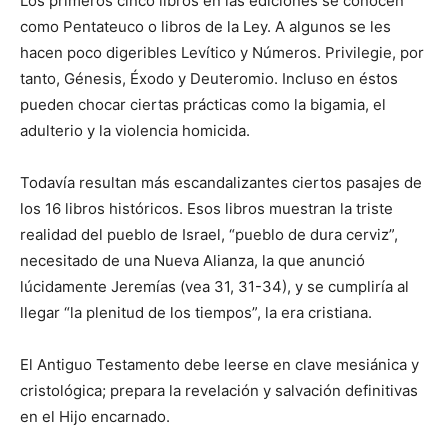
Los primeros cinco libros en las ediciones se conocen
como Penta­teuco o libros de la Ley. A algunos se les
hacen poco digeribles Leví­tico y Números. Privilegie, por
tan­to, Génesis, Éxodo y Deuteromio. Incluso en éstos
pueden chocar ciertas prácticas como la bigamia, el
adulterio y la violencia homicida.
Todavía resultan más escandali­zantes ciertos pasajes de
los 16 libros históricos. Esos libros muestran la triste
realidad del pueblo de Israel, “pueblo de dura cerviz”,
necesitado de una Nueva Alianza, la que anunció
lúcidamente Jere­mías (vea 31, 31-34), y se cumpliría al
llegar “la plenitud de los tiempos”, la era cristiana.
El Antiguo Testamento debe leerse en clave mesiánica y
cristo­lógica; prepara la revelación y salvación definitivas
en el Hijo encarnado.