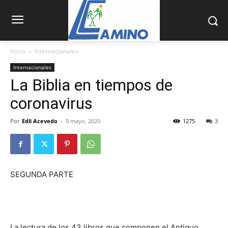
Inicio
Internacionales
Internacionales
La Biblia en tiempos de
coronavirus
Por
Edli Acevedo
-
9 mayo, 2020
1275
3
SEGUNDA PARTE
La lectura de los 43 libros que componen el Antiguo