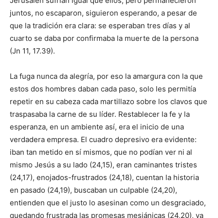
Jerusalén sufrían igual que ellos, pero permanecieron
juntos, no escaparon, siguieron esperando, a pesar de
que la tradición era clara: se esperaban tres días y al
cuarto se daba por confirmaba la muerte de la persona
(Jn 11, 17.39).
La fuga nunca da alegría, por eso la amargura con la que
estos dos hombres daban cada paso, solo les permitía
repetir en su cabeza cada martillazo sobre los clavos que
tras­pasaba la carne de su líder. Resta­blecer la fe y la
esperanza, en un ambiente así, era el inicio de una
verdadera empresa. El cuadro de­presivo era evidente:
iban tan metido en sí mismos, que no podían ver ni al
mismo Jesús a su lado (24,15), eran caminantes tristes
(24,17), enojados-frustrados (24,18), cuentan la historia
en pasado (24,19), buscaban un culpable (24,20),
entienden que el justo lo asesinan como un desgraciado,
quedando frustrada las promesas mesiánicas (24,20), ya