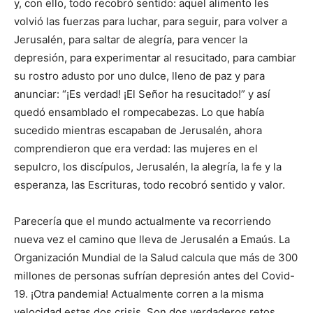
y, con ello, todo recobró sentido: aquel alimento les
volvió las fuerzas para luchar, para seguir, para volver a
Jerusalén, para saltar de alegría, para vencer la
depresión, para experimentar al resucitado, para cambiar
su rostro adusto por uno dulce, lleno de paz y para
anunciar: “¡Es verdad! ¡El Señor ha resucitado!” y así
quedó ensamblado el rompecabezas. Lo que había
sucedido mientras esca­paban de Jerusalén, ahora
compren­dieron que era verdad: las mujeres en el
sepulcro, los discípulos, Jeru­salén, la alegría, la fe y la
esperanza, las Escrituras, todo recobró sentido y valor.
Parecería que el mundo actualmente va recorriendo
nueva vez el camino que lleva de Jerusalén a Emaús. La
Organización Mundial de la Salud calcula que más de 300
millones de personas sufrían depresión antes del Covid-
19. ¡Otra pandemia! Actualmente corren a la misma
velocidad estas dos crisis. Son dos verdaderos retos