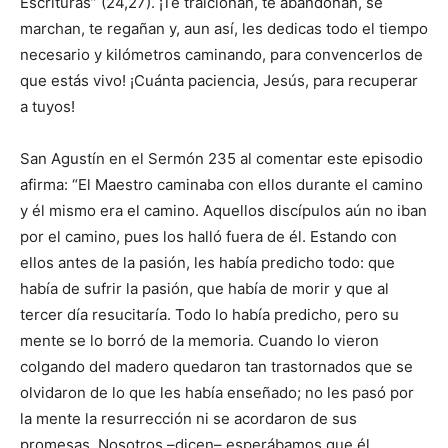
Escrituras” (24,27). ¡Te traicionan, te abandonan, se
marchan, te rega­ñan y, aun así, les dedicas todo el tiempo
necesario y kilómetros ­caminando, para convencerlos de
que estás vivo! ¡Cuánta paciencia, Jesús, para recuperar
a tuyos!
San Agustín en el Sermón 235 al comentar este episodio
afirma: “El Maestro caminaba con ellos durante el camino
y él mismo era el camino. Aquellos discípulos aún no iban
por el camino, pues los halló fuera de él. Estando con
ellos antes de la pasión, les había predicho todo: que
había de sufrir la pasión, que había de morir y que al
tercer día resucitaría. Todo lo había predicho, pero su
mente se lo borró de la memoria. Cuando lo vieron
colgando del madero quedaron tan trastornados que se
olvidaron de lo que les había enseñado; no les pasó por
la mente la resurrección ni se acordaron de sus
promesas. Nosotros –dicen– esperábamos que él