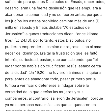
suficiente para que los Discípulos de Emaús, ence­rrados,
desarrollaran una fuerte de­silusión que les empujara a
abando­nar la comunidad y no se fueron antes, porque a
los judíos les estaba prohibido caminar más de una (1)
milla en sábado y Emaús distaba “70 estadios de
Jerusalén”; algunas traducciones dicen: “once kilóme­
tros” (Lc 24,13), por lo tanto, estos Discípulos, no
pudieron emprender el camino de regreso, sino al ama­
necer del domingo. Era tal la frustración que les faltó
interés, curiosidad, pasión, que aun sabiendo que “el
lugar donde había sido crucificado Jesús, estaba cerca
de la ciudad” (Jn 19,20), no tuvieron ánimos ni siquiera
para, antes de abandonar todo, pasar primero por la
tumba a verificar o detenerse a indagar sobre la
veracidad de lo que decían las mujeres y sus
compañeros; al contrario, salieron de Jerusalén, porque
ya no esperaban nada más. Los que se quedaron en