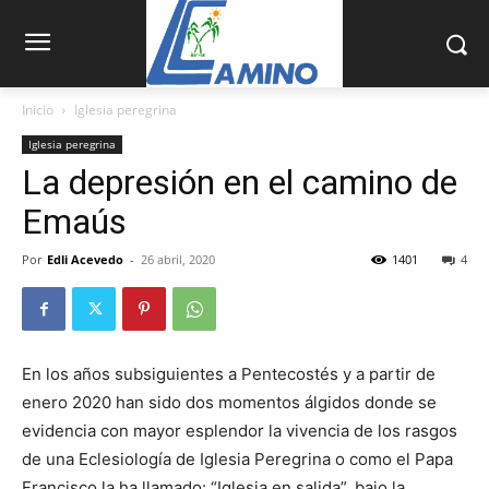
Inicio
Iglesia peregrina
Iglesia peregrina
La depresión en el camino de
Emaús
Por
Edli Acevedo
-
26 abril, 2020
1401
4
En los años subsiguientes a Pen­tecostés y a partir de
enero 2020 han sido dos momentos álgidos don­de se
evidencia con mayor esplendor la vivencia de los rasgos
de una Ecle­siología de Iglesia Peregrina o como el Papa
Francisco la ha llamado: “Iglesia en salida”, bajo la